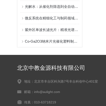
光解水：从催化剂筛选到全自动在线分析的技术突破
微反系统在精细化工与制药领域的创新应用
紫外区单波长滤光片：精准光谱调控的科研基石
Co-Ga2O3纳米片光催化塑料制合成气
北京中教金源科技有限公司
地址：北京市丰台区科兴路7号丰台科创中心401室
邮箱：info@aulight.com
传真：010-63718219