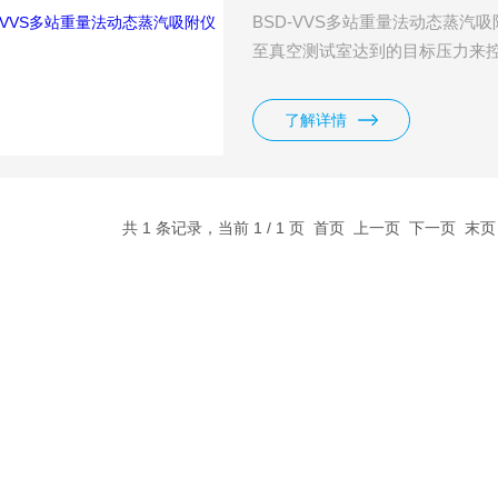
BSD-VVS多站重量法动态蒸
至真空测试室达到的目标压力来
后重量的变化来测定样品对特定
是处于真空环境中，吸附过程中吸
了解详情
空静态”重量法蒸汽吸附。该方法
评价。
共 1 条记录，当前 1 / 1 页 首页 上一页 下一页 末