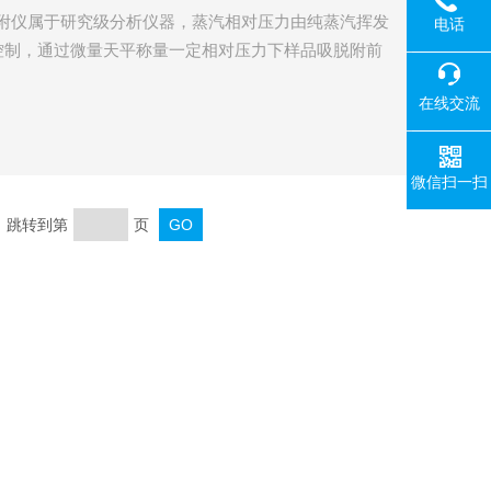
汽吸附仪属于研究级分析仪器，蒸汽相对压力由纯蒸汽挥发
电话
控制，通过微量天平称量一定相对压力下样品吸脱附前
蒸汽、气体的吸脱附量及速度。由于吸附前吸附剂样品
在线交流
附质是“静止”不流动的，所以，该方法通常被称为“真
适合分子筛、催化剂、MOF材料等吸附剂的吸附性能
微信扫一扫
页 跳转到第
页