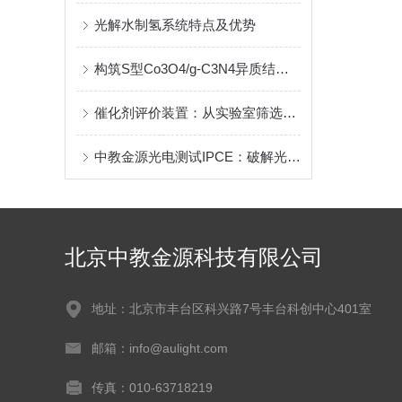
光解水制氢系统特点及优势
构筑S型Co3O4/g-C3N4异质结以增强光催化产氢性能
催化剂评价装置：从实验室筛选到工业放大的核心平台
中教金源光电测试IPCE：破解光电材料测试难题的高效解决方案
北京中教金源科技有限公司
地址：北京市丰台区科兴路7号丰台科创中心401室
邮箱：info@aulight.com
传真：010-63718219