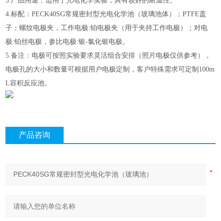
3.产品用途：适用于光电化学实验，具有较好的耐温性。
4.标配：PECK40SG常规密封型光电化学池（玻璃池体）；PTFE盖
子；螺纹电极夹，工作电极:铂电极夹（用于夹持工作电极）；对电
极:铂丝电极，参比电极:银-氯化银电极。
5.备注：电极可按照实验要求灵活组合安排（照片电极仅供参考），
电极孔的大小和数量可根据用户电极定制，客户特殊需求可定制100m
L容积反应池。
产品咨询