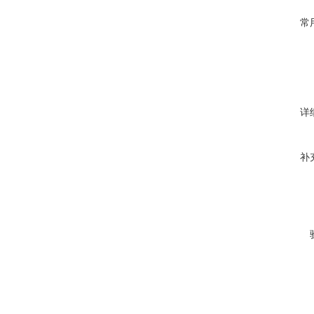
常
详
补