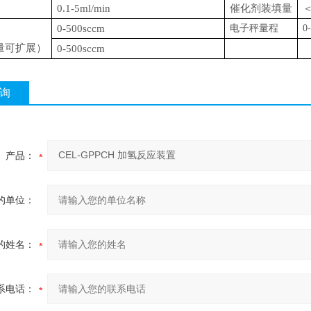
0
.1-5
ml
/
min
催化剂装填量
＜
0
-500
sccm
电子秤量程
0
量可扩展）
0
-500
sccm
询
产品：
的单位：
的姓名：
系电话：