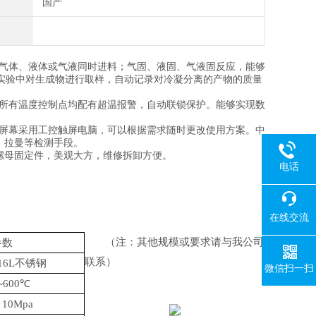
国产
气体、液体或气液同时进料；气固、液固、气液固反应，能够
实验中对生成物进行取样，自动记录对冷凝分离的产物的质量
所有温度控制点均配有超温报警，自动联锁保护。能够实现数
屏幕采用工控触屏电脑，可以根据需求随时更改使用方案。中
V、拉曼等检测手段。
螺母固定件，美观大方，维修拆卸方便。
电话
在线交流
（注：其他规模或要求请与我公司
参数
联系）
16L
不锈钢
微信扫一扫
~
600
℃
1
0M
pa