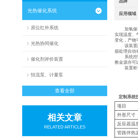
品牌
光热催化系统
应用领域
原位红外系统
加氢催
实现温度、
变化，产物
光热协同催化
该装置
据处理自动
系统控
催化剂评价装置
教金源亦可
装置柜
恒流泵、计量泵
查看全部
定制系统
项目
外形尺寸
相关文章
反应器温
RELATED ARTICLES
管路伴热