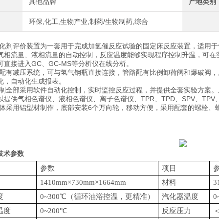
其他品牌
产地类别
环保,化工,生物产业,制药/生物制药,综合
化剂评价装置为一套用于完成加氢催反应试验的固定床反应装置，适用于
气相流量、液相流量的自动控制，反应温度能够实现程序控制升温，可在
可直接进入GC、GC-MS等分析仪在线分析。
配有减压系统，可与氢气钢瓶直接连接，管路配有比例卸荷阀和爆破阀，
化，自动化生成报表。
制全部采用软件自动化控制，实时监控反应过程，并提供全套实验方案。
以提供气相色谱仪、液相色谱仪、离子色谱仪、TPR、TPD、SPV、TP
体采用铝型材制作，底部安装6个万向轮，移动方便，采用配套的螺栓、
技术参数
参数
项目
1410
mm×
730
mm×
1664
mm
材料
3
度
0~
300
℃（循环油浴控温，更精准）
汽化器温度
0
温度
0~
200
℃
反应压力
＜