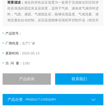
简要描述：
催化剂评价反应装置为一套用于完成催化剂活性评
价及筛选的固定床反应装置，适用于气体、液体或气液同时进
料；气固、液固、气液固反应，能够实现温度、气相流量、液
相流量的自动控制，反应温度能够实现程序控制升温（线性升
温），通过程序升温设定实验温度的升温时间和保温时间，配
合GC等分析仪器对不同压力、温度下的实验产物进行阶段性在
产品型号：
线检测分析。
厂商性质：
生产厂家
更新时间：
2025-05-13
访 问 量：
1181
产品咨询
联系我们
产品分类
PRODUCT CATEGORY