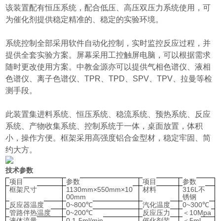
该装置配有恒压系统，配合低压、高压双压力系统使用，可
为催化剂提供稳定精准的、稳定的实验环境。
系统控制全部采用软件自动化控制，实时监控反应过程，并
提供全套实验方案。屏幕采用工控触屏电脑，可以根据需求
随时更改使用方案。中教金源亦可以提供气相色谱仪、液相
色谱仪、离子色谱仪、TPR、TPD、SPV、TPV、拉曼等检
测手段。
此装置集进料系统、恒压系统、稳流系统、预热系统、反应
系统、产物收集系统、控制系统于一体，桌面放置，体积
小，操作方便。框架采用高强度铝合金型材，稳定牢固、简
约大方。
技术参数
项目
参数
项目
参数
框架尺寸
1130mm×550mm×10
材料
316L不
00mm
锈钢
反应器温度
0~800℃
汽化温度
0~300℃
管路伴热温度
0~200℃
反应压力
＜10Mpa
液体流量
0.1-5ml/min
催化剂装
＜5ml