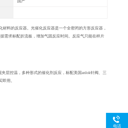
国产
用光催化材料的反应器。光催化反应器是一个全密闭的方形反应器，
，可根据需求标配折流板，增加气固反应时间。反应气只能在样片
现夹层控温，多种形式的催化剂反应，标配美国anlok针阀、三
买即用。
电话