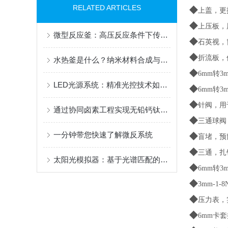
◆
RELATED ARTICLES
上盖，更
◆
上压板，
微型反应釜：高压反应条件下传质效率与安全性研究
◆
石英视，窗
◆
折流板，
水热釜是什么？纳米材料合成与高压反应的核心设备解析
◆
6mm转
LED光源系统：精准光控技术如何重塑科研实验｜中教金源
◆
6mm转
◆
针阀，用
通过协同卤素工程实现无铅钙钛矿的高选择性CO2甲烷化
◆
三通球阀
◆
一分钟带您快速了解微反系统
盲堵，预
◆
三通，扎
太阳光模拟器：基于光谱匹配的光伏器件性能测试方法研究
◆
6mm转
◆
3mm-1
◆
压力表，
◆
6mm卡