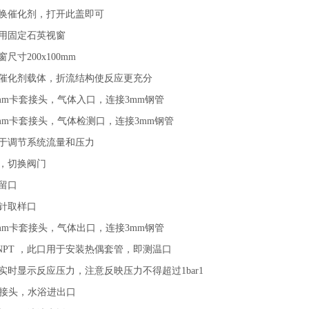
换催化剂，打开此盖即可
用固定石英视窗
尺寸200x100mm
催化剂载体，折流结构使反应更充分
3mm卡套接头，气体入口，连接3mm钢管
3mm卡套接头，气体检测口，连接3mm钢管
于调节系统流量和压力
，切换阀门
留口
针取样口
3mm卡套接头，气体出口，连接3mm钢管
-8NPT ，此口用于安装热偶套管，即测温口
实时显示反应压力，注意反映压力不得超过1bar1
套接头，水浴进出口