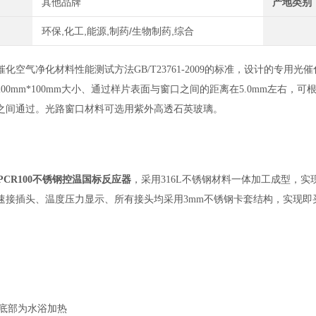
其他品牌
产地类别
环保,化工,能源,制药/生物制药,综合
催化
空气净化材料性能测试方法GB/T23761-2009的标准，设计的专
200mm*100mm大小、通过样片表面与窗口之间的距离在5.0mm左右
之间通过。光路窗口材料可选用紫外高透石英玻璃。
GPCR100不锈钢控温国标反应器
，采用316L不锈钢材料一体加工成型，实
速接插头、温度压力显示、所有接头均采用3mm不锈钢卡套结构，实现即
底部为水浴加热