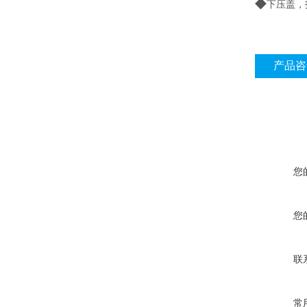
◆
下压盖，
产品咨
您
您
联
常