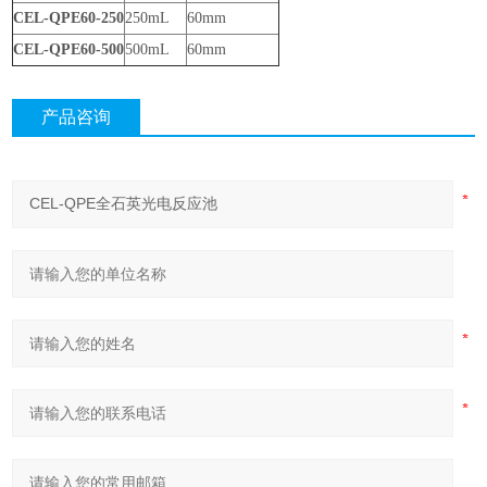
CEL-QPE60-250
250mL
60mm
CEL-QPE60-500
500mL
60mm
产品咨询