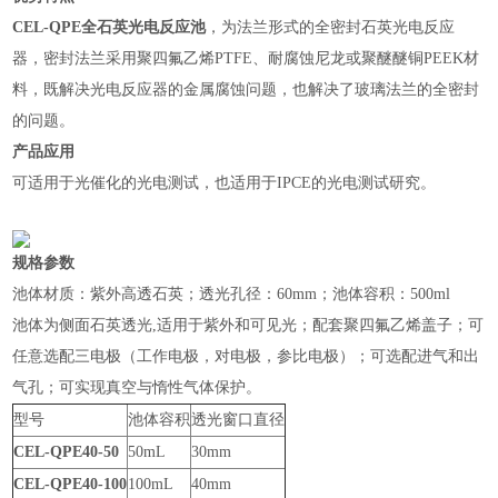
CEL-QPE全石英光电反应池
，为法兰形式的全密封石英光电反应
器，密封法兰采用聚四氟乙烯PTFE、耐腐蚀尼龙或聚醚醚铜PEEK材
料，既解决光电反应器的金属腐蚀问题，也解决了玻璃法兰的全密封
的问题。
产品应用
可适用于光催化的光电测试，也适用于IPCE的光电测试研究。
规格参数
池体材质：紫外高透石英；透光孔径：60mm；池体容积：500ml
池体为侧面石英透光,适用于紫外和可见光；配套聚四氟乙烯盖子；可
任意选配三电极（工作电极，对电极，参比电极）；可选配进气和出
气孔；可实现真空与惰性气体保护。
型号
池体容积
透光窗口直径
CEL-QPE40-50
50mL
30mm
CEL-QPE40-100
100mL
40mm