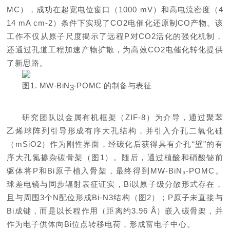
MC），成功在超宽电位窗口（1000 mV）和高电流密度（4
14 mA cm-2）条件下实现了CO2电催化还原制CO产物。该
工作不仅从原子尺度揭示了远程P对CO2活化的强化机制，
还通过孔道工程加速产物扩散，为高效CO2电催化转化提供
了新思路。
图
1
. MW-BiN
-POMC
的制备与表征
3
研究团队以金属有机框架（ZIF-8）为介导，通过聚苯
乙烯球阵列引导形成有序大孔结构，并引入介孔二氧化硅
（mSiO2）作为刚性界面，经碳化后获得具有介孔“壁"的有
序大孔氮掺杂碳骨架（图1）。随后，通过植酸和硝酸铋前
驱体将P和Bi原子植入骨架，最终得到MW-BiN₃-POMC。
球差电镜与同步辐射表征证实，Bi以原子级分散形式存在，
且与周围3个N配位形成Bi-N3结构（图2）；P原子未直接与
Bi成键，而是以长程作用（距离约3.96 Å）嵌入碳骨架，并
作为电子供体向Bi位点转移电荷，形成富电子中心。