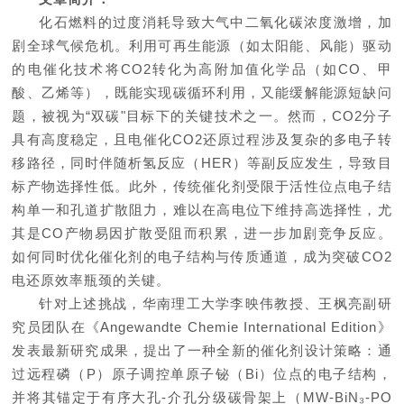
化石燃料的过度消耗导致大气中二氧化碳浓度激增，加
剧全球气候危机。利用可再生能源（如太阳能、风能）驱动
的电催化技术将CO2转化为高附加值化学品（如CO、甲
酸、乙烯等），既能实现碳循环利用，又能缓解能源短缺问
题，被视为“双碳"目标下的关键技术之一。然而，CO2分子
具有高度稳定，且电催化CO2还原过程涉及复杂的多电子转
移路径，同时伴随析氢反应（HER）等副反应发生，导致目
标产物选择性低。此外，传统催化剂受限于活性位点电子结
构单一和孔道扩散阻力，难以在高电位下维持高选择性，尤
其是CO产物易因扩散受阻而积累，进一步加剧竞争反应。
如何同时优化催化剂的电子结构与传质通道，成为突破CO2
电还原效率瓶颈的关键。
针对上述挑战，华南理工大学李映伟教授、王枫亮副研
究员团队在《Angewandte Chemie International Edition》
发表最新研究成果，提出了一种全新的催化剂设计策略：通
过远程磷（P）原子调控单原子铋（Bi）位点的电子结构，
并将其锚定于有序大孔-介孔分级碳骨架上（MW-BiN₃-PO