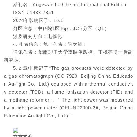
期刊名：Angewandte Chemie International Edition
ISSN：1433-7851
2024年影响因子：16.1
分区信息：中科院1区Top；JCR分区（Q1）
涉及研究方向：电催化
4. 作者信息：第一作者：陈大铜；
通讯作者：华南理工大学李映伟教授、王枫亮博士后副
研究员。
5.文章中标记了“The gas products were detected by
a gas chromatograph (GC 7920, Beijing China Educatio
n Au-light Co., Ltd.) equipped with a thermal conductivit
y detector (TCD), a flame ionization detector (FID) and
a methane reformer."、“ The light power was measured
by a light power meter (CEL-NP2000-2A, Beijing China
Education Au-light Co., Ltd.).".
文章简介：