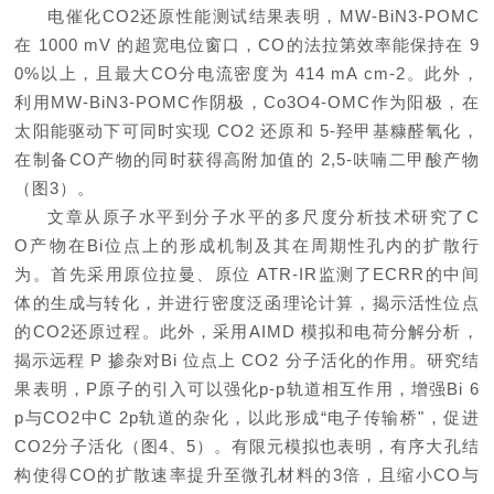
电催化CO2还原性能测试结果表明，MW-BiN3-POMC
在 1000 mV 的超宽电位窗口，CO的法拉第效率能保持在 9
0%以上，且最大CO分电流密度为 414 mA cm-2。此外，
利用MW-BiN3-POMC作阴极，Co3O4-OMC作为阳极，在
太阳能驱动下可同时实现 CO2 还原和 5-羟甲基糠醛氧化，
在制备CO产物的同时获得高附加值的 2,5-呋喃二甲酸产物
（图3）。
文章从原子水平到分子水平的多尺度分析技术研究了C
O产物在Bi位点上的形成机制及其在周期性孔内的扩散行
为。首先采用原位拉曼、原位 ATR-IR监测了ECRR的中间
体的生成与转化，并进行密度泛函理论计算，揭示活性位点
的CO2还原过程。此外，采用AIMD 模拟和电荷分解分析，
揭示远程 P 掺杂对Bi 位点上 CO2 分子活化的作用。研究结
果表明，P原子的引入可以强化p-p轨道相互作用，增强Bi 6
p与CO2中C 2p轨道的杂化，以此形成“电子传输桥"，促进
CO2分子活化（图4、5）。有限元模拟也表明，有序大孔结
构使得CO的扩散速率提升至微孔材料的3倍，且缩小CO与