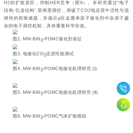
H2的扩散差距，抑制HER竞争（图6）。本研究通过“电子
结构-孔道结构" 双维度调控，突破了CO2电还原中活性与选
择性的权衡难题，并揭示p区金属单原子催化剂中杂原子掺
杂的电子调控机制，具有重要科学价值。
图
2
. MW-BiN
-POMC
催化剂表征
3
图
3
.
电催化
C
O
还原性能测试
2
图
4. MW-BiN
-POMC
电
催化机理研究
(
Ⅰ
)
3
图
5. MW-BiN
-POMC
电
催化机理研究
(
Ⅱ
)
3
图
6. MW-BiN
-POMC
气体扩散模拟
3