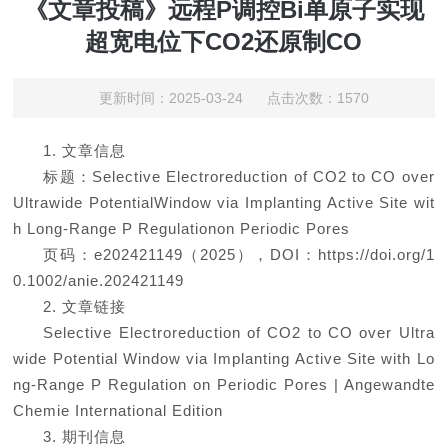
《文章投稿》远程P调控Bi单原子实现
超宽电位下CO2还原制CO
更新时间：2025-03-24 点击次数：1570
1. 文章信息
标题：Selective Electroreduction of CO2 to CO over
Ultrawide PotentialWindow via Implanting Active Site wit
h Long-Range P Regulationon Periodic Pores
页码：e202421149（2025），DOI：https://doi.org/1
0.1002/anie.202421149
2. 文章链接
Selective Electroreduction of CO2 to CO over Ultra
wide Potential Window via Implanting Active Site with Lo
ng-Range P Regulation on Periodic Pores | Angewandte
Chemie International Edition
3. 期刊信息