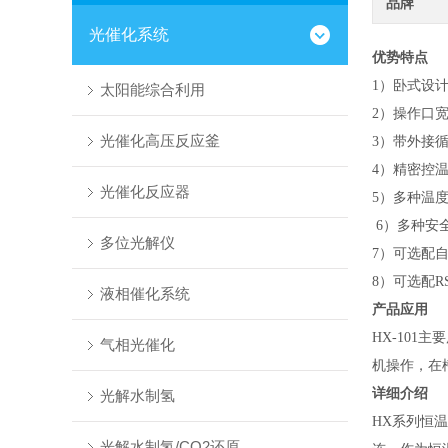
品牌
光催化系统
优势特点
1）卧式
太阳能综合利用
2）操作口
光催化高压反应釜
3）带外接
4）精密控温
光催化反应器
5）多种温度区
6）多种安
多位光解仪
7）可选配
8）可选配R
液相催化系统
产品应用
HX-10
气相光催化
机操作，在
详细介绍
光解水制氢
HX系列恒
光解水制氢/CO2还原