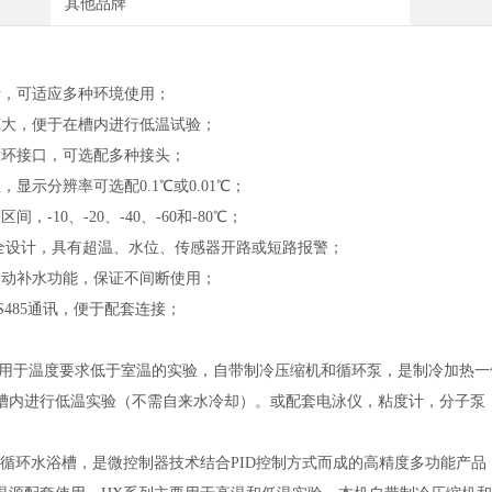
其他品牌
设计，可适应多种环境使用；
宽大，便于在槽内进行低温试验；
循环接口，可选配多种接头；
，显示分辨率可选配0.1℃或0.01℃；
间，-10、-20、-40、-60和-80℃；
全设计，具有超温、水位、传感器开路或短路报警；
自动补水功能，保证不间断使用；
S485通讯，便于配套连接；
1主要用于温度要求低于室温的实验，自带制冷压缩机和循环泵，是制冷加热
槽内进行低温实验（不需自来水冷却）。或配套电泳仪，粘度计，分子泵
温循环水浴槽，是微控制器技术结合PID控制方式而成的高精度多功能产