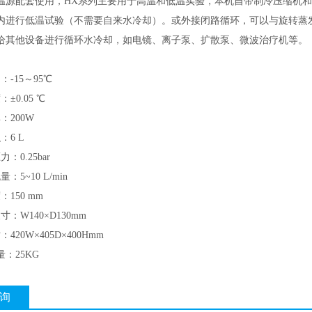
温源配套使用，HX系列主要用于高温和低温实验，本机自带制冷压缩机
内进行低温试验（不需要自来水冷却）。或外接闭路循环，可以与旋转蒸
给其他设备进行循环水冷却，如电镜、离子泵、扩散泵、微波治疗机等。
：-15～95℃
±0.05 ℃
：200W
积：6 L
：0.25bar
：5~10 L/min
度：150 mm
寸：W140×D130mm
420W×405D×400Hmm
量：25KG
询