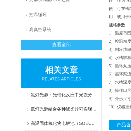
连，作为恒
便，可在槽
控温循环
用；或用于
规格参数
高真空系统
1）温度范围
2）控温精度：
查看全部
3）制冷功率
4）水槽容
5）循环泵压力
相关文章
6）循环泵流量
RELATED ARTICLES
7）水槽深
8）操作口尺
氙灯光源：光催化反应中光强分布与量子效率的关联研究
9）外形尺寸：
10）仪器重
氙灯光源结合各种滤光片可实现多种的组合手段
高温固体氧化物电解池（SOEC）技术原理与发展优势
产品咨