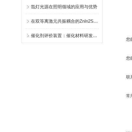
氙灯光源在照明领域的应用与优势
在双等离激元共振耦合的ZnIn2S4/Cu-Cu3-xP 异质结中·······
催化剂评价装置：催化材料研发与工业放大的核心枢纽
您
您
联
常