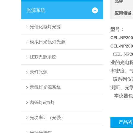
品牌
光源系统
应用领域
光催化氙灯光源
型号：
CEL-NP200
模拟日光氙灯光源
CEL-NP200
CEL-N
LED光源系统
业的光电
率密度。
汞灯光源
该系列仪
汞氙灯光源系统
测距、光
本仪器包
卤钨灯&氘灯
光功率计（光强）
产品咨
光纤光谱仪