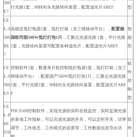
500
行光路1套，90转向头光路转向装置，配置滤光片AREF
型
E7
CE
L-S
高稳定氙灯电源1套，氙灯灯箱（含三维移动平台），
配置德
智
500
国欧司朗500W氙灯灯泡1只
，汇聚点光源光路 1套，平行光路
能
RE
1套，光路转向装置可配置各种滤光片，配置滤光片AREF
型
7
软
CE
控制软件1套，数显单片机控制氙灯电源1套，氙灯灯箱（含三
件
L-S
维移动平台），配置国产500W氙灯灯泡1只，汇聚点光源光路
控
500
1套，平行光路1套，90转向头光路转向装置，配置滤光片ARE
制
E9
F
型
CE
PHCS500控制软件，实现光源的实时在线监控，实时监测光源
L-P
的各项工作指标；可以完成光源的开关，可以定时开关，功率
软
HC
调节，工作状态，工作模式的设置等，工作数据信息导出功
件
S50
能。