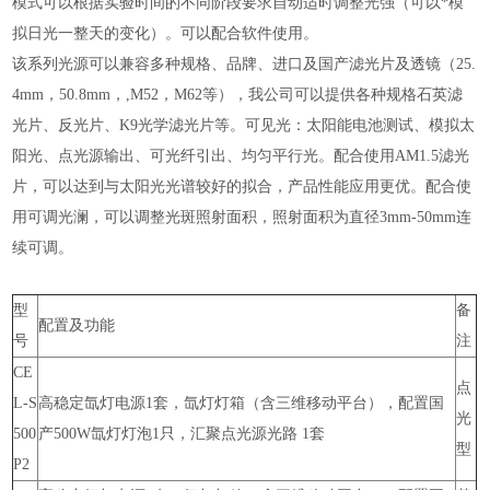
模式可以根据实验时间的不同阶段要求自动适时调整光强（可以*模
拟日光一整天的变化）。可以配合软件使用。
该系列光源可以兼容多种规格、品牌、进口及国产滤光片及透镜（25.
4mm，50.8mm，,M52，M62等），我公司可以提供各种规格石英滤
光片、反光片、K9光学滤光片等。可见光：太阳能电池测试、模拟太
阳光、点光源输出、可光纤引出、均匀平行光。配合使用AM1.5滤光
片，可以达到与太阳光光谱较好的拟合，产品性能应用更优。配合使
用可调光澜，可以调整光斑照射面积，照射面积为直径3mm-50mm连
续可调。
型
备
配置及功能
号
注
CE
点
L-S
高稳定氙灯电源1套，氙灯灯箱（含三维移动平台），配置国
光
500
产500W氙灯灯泡1只，汇聚点光源光路 1套
型
P2