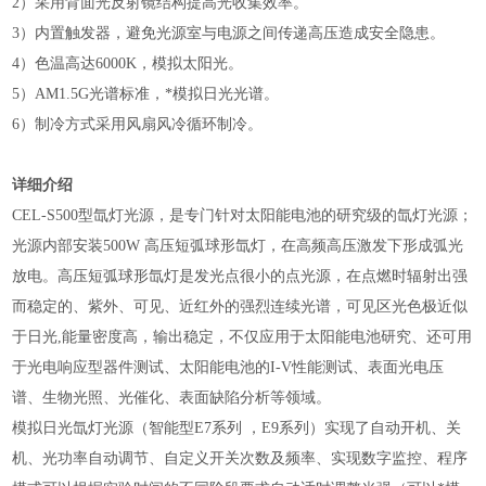
2）采用背面光反射镜结构提高光收集效率。
3）内置触发器，避免光源室与电源之间传递高压造成安全隐患。
4）色温高达6000K，模拟太阳光。
5）AM1.5G光谱标准，*模拟日光光谱。
6）制冷方式采用风扇风冷循环制冷。
详细介绍
CEL-S500型氙灯光源，是专门针对太阳能电池的研究级的氙灯光源；
光源内部安装500W 高压短弧球形氙灯，在高频高压激发下形成弧光
放电。高压短弧球形氙灯是发光点很小的点光源，在点燃时辐射出强
而稳定的、紫外、可见、近红外的强烈连续光谱，可见区光色极近似
于日光,能量密度高，输出稳定，不仅应用于太阳能电池研究、还可用
于光电响应型器件测试、太阳能电池的I-V性能测试、表面光电压
谱、生物光照、光催化、表面缺陷分析等领域。
模拟日光氙灯光源（智能型E7系列 ，E9系列）实现了自动开机、关
机、光功率自动调节、自定义开关次数及频率、实现数字监控、程序