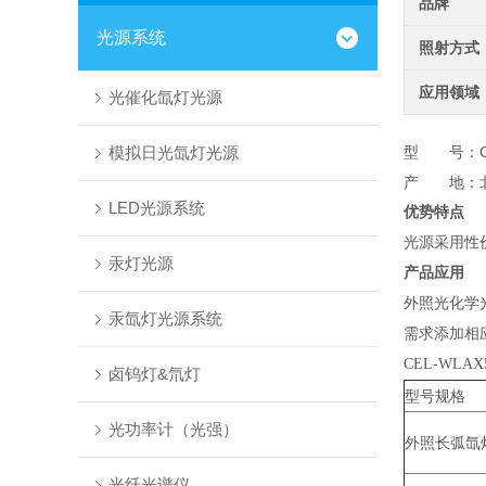
品牌
光源系统
照射方式
应用领域
光催化氙灯光源
模拟日光氙灯光源
型 号：CE
产 地：
LED光源系统
优势特点
光源采用性
汞灯光源
产品应用
外照光化学
汞氙灯光源系统
需求添加相
CEL-WL
卤钨灯&氘灯
型号规格
光功率计（光强）
外照长弧氙灯
光纤光谱仪