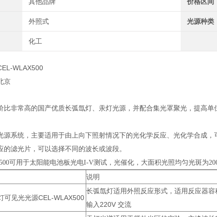
其他品牌
价格区间
外照式
光源种类
化工
L-WLAX500
北京
价比非常高的国产优质长弧氙灯、汞灯光源，并配合集光罩聚光，提高单
光源系统，主要适用于由上向下照射情况下的光化学反应、光化学合成，
应的滤光片，可以选择不同的波长或波段。
AX500可用于太阳能电池板光电I-V测试，光催化，大面积光照均匀光斑为200*
说明
长弧氙灯适用外照反应形式，适用反应器容积1m
可见光光源CEL-WLAX500
输入220V 交流