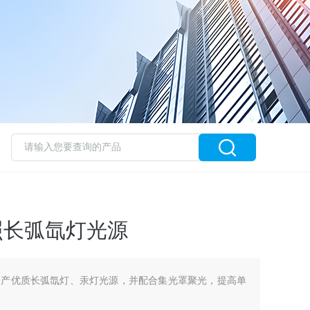
外照长弧氙灯光源
国产优质长弧氙灯、汞灯光源，并配合集光罩聚光，提高单