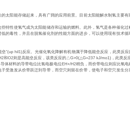
性的太阳能存储起来，具有广阔的应用前景。目前太阳能解水制氢主要有
特性使氢气成为太阳能储存和运输的燃料。此外，氢气是各种催化过
对低的毒性，并且在脱氢催化剂的性能方面的进步，可以使用现有技术循
升高能垒”(up hil1)反应。光催化氧化降解有机物属于降低能垒反应，此
H2和O2则是高能垒反应，该类反应的△G>0(△G=237 kJ/mo1)，此
料的导带电位比氢电极电位EH+/H2稍负，而价带电位则应比氧电极电
电子受激发从价带跃迁到导带，而空穴则留在价带，使电子和空穴发生分