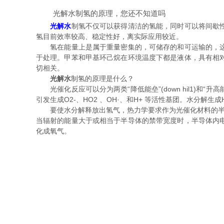
光解水制氢的原理，您还不知道吗
光解水
制氢不仅可以获得清洁的氢能，同时可以将间歇
氢目前效率较高、稳定性好，离实际应用较近。
氢在能量上是属于重量密集的，可储存的和可运输的，这些
于处理。甲苯和甲基环己烷在环境温度下都是液体，具有相
切相关。
光解水
制氢的原理是什么？
光催化反应可以分为两类“降低能垒”(down hil1)和“
引发生成O2-、HO2 、OH·、和H+ 等活性基团。水分解生成
要使水分解释放出氢气，热力学要求作为光催化材料的半导体材
当辐射的能量大于或相当于半导体的禁带宽度时，半导体内
化成氧气。