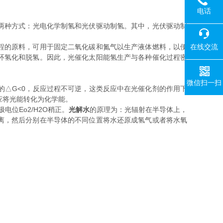
电话
两种方式：光电化学制氢和光伏驱动制氢。其中，光伏驱动制
在线交流
程的原料，可用于固定二氧化碳和氮气以生产液体燃料，以便
环氢化和脱氢。因此，光催化太阳能氢生产与各种催化过程密
微信扫一扫
类反应的△G<0，反应过程不可逆，这类反应中在光催化剂的作用下
类反应将光能转化为化学能。
位Eo2/H2O稍正。
光解水
的原理为：光辐射在半导体上，
离，然后分别在半导体的不同位置将水还原成氢气或者将水氧