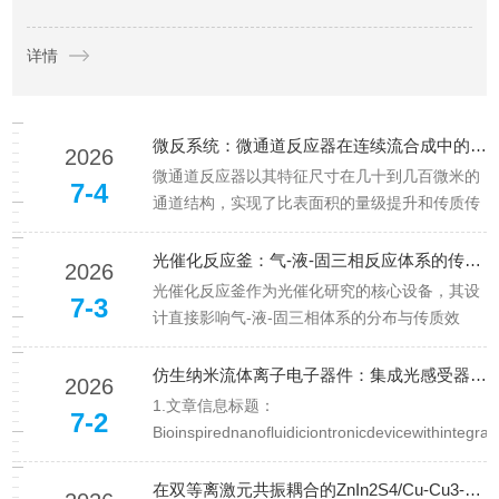
化剂评价装置以其高通量、平行对比的特点，显著提升了筛选效
详情
率。北京中教金源科技有限公司的多通道评价系统，为氧化...
微反系统：微通道反应器在连续流合成中的传质强化研究
2026
微通道反应器以其特征尺寸在几十到几百微米的
7-4
通道结构，实现了比表面积的量级提升和传质传
热效率的显著增强，成为连续流合成领域的研究
热点。与传统的釜式反应器相比，微反应器在强
光催化反应釜：气-液-固三相反应体系的传质与光照耦合研究
2026
放热反应、危险化学品合成、快速反应动力学研
光催化反应釜作为光催化研究的核心设备，其设
7-3
究等方面展现出独特优势。北京中...
计直接影响气-液-固三相体系的分布与传质效
率。在光催化CO₂还原、污染物降解、光解水制
氢等典型反应中，反应物（气体）、溶剂（液
仿生纳米流体离子电子器件：集成光感受器与光突触功能
2026
体）和催化剂（固体）三相共存，如何实现三者
1.文章信息标题：
7-2
的高效接触与均匀光照，是光催化...
Bioinspirednanofluidiciontronicdevicewithintegra
ａndphotosynapticfunctions中文标题：仿生纳
米流体离子电子器件：集成光感...
在双等离激元共振耦合的ZnIn2S4/Cu-Cu3-xP 异质结中·······