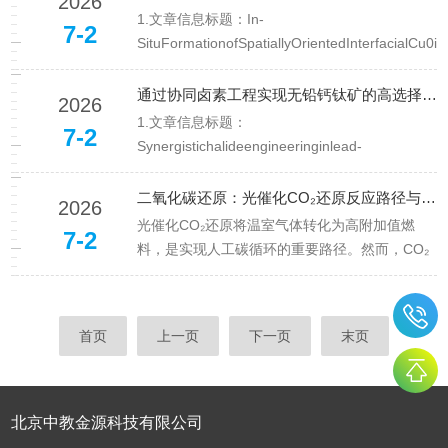
2026
1.文章信息标题：In-
7-2
SituFormationofSpatiallyOrientedInterfacialCu0in
PlasmonResonanceCouplingZnIn2S4/Cu-Cu3-
xPHeterojunction...
通过协同卤素工程实现无铅钙钛矿的高选择性CO2甲烷化
2026
1.文章信息标题：
7-2
Synergistichalideengineeringinlead-
freeperovskitestowardhigh-
selectivityCO2photomethanation1.中文标题：
二氧化碳还原：光催化CO₂还原反应路径与产物选择性调控
2026
通过协同卤素工程实现无铅钙...
光催化CO₂还原将温室气体转化为高附加值燃
7-2
料，是实现人工碳循环的重要路径。然而，CO₂
还原反应涉及多电子、多质子转移过程，反应路
径复杂，产物分布多样。如何调控反应路径，提
高目标产物的选择性，是光催化CO₂还原研究的
首页
上一页
下一页
末页
核心挑战。北京中教金源科技...
北京中教金源科技有限公司