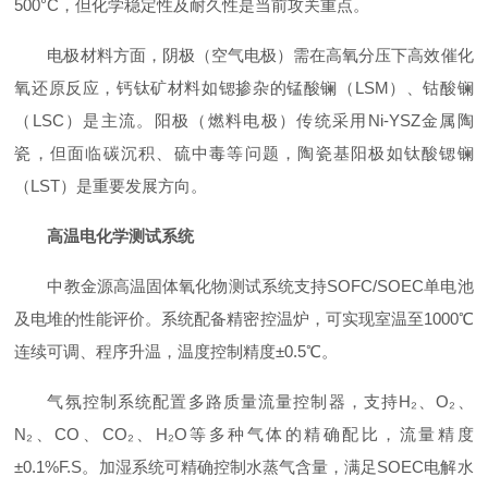
500°C，但化学稳定性及耐久性是当前攻关重点。
电极材料方面，阴极（空气电极）需在高氧分压下高效催化
氧还原反应，钙钛矿材料如锶掺杂的锰酸镧（LSM）、钴酸镧
（LSC）是主流。阳极（燃料电极）传统采用Ni-YSZ金属陶
瓷，但面临碳沉积、硫中毒等问题，陶瓷基阳极如钛酸锶镧
（LST）是重要发展方向。
高温电化学测试系统
中教金源高温固体氧化物测试系统支持SOFC/SOEC单电池
及电堆的性能评价。系统配备精密控温炉，可实现室温至1000℃
连续可调、程序升温，温度控制精度±0.5℃。
气氛控制系统配置多路质量流量控制器，支持H₂、O₂、
N₂、CO、CO₂、H₂O等多种气体的精确配比，流量精度
±0.1%F.S。加湿系统可精确控制水蒸气含量，满足SOEC电解水