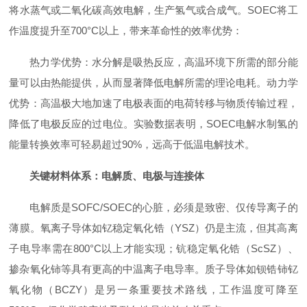
将水蒸气或二氧化碳高效电解，生产氢气或合成气。SOEC将工
作温度提升至700°C以上，带来革命性的效率优势：
热力学优势：水分解是吸热反应，高温环境下所需的部分能
量可以由热能提供，从而显著降低电解所需的理论电耗。动力学
优势：高温极大地加速了电极表面的电荷转移与物质传输过程，
降低了电极反应的过电位。实验数据表明，SOEC电解水制氢的
能量转换效率可轻易超过90%，远高于低温电解技术。
关键材料体系：电解质、电极与连接体
电解质是SOFC/SOEC的心脏，必须是致密、仅传导离子的
薄膜。氧离子导体如钇稳定氧化锆（YSZ）仍是主流，但其高离
子电导率需在800°C以上才能实现；钪稳定氧化锆（ScSZ）、
掺杂氧化铈等具有更高的中温离子电导率。质子导体如钡锆铈钇
氧化物（BCZY）是另一条重要技术路线，工作温度可降至