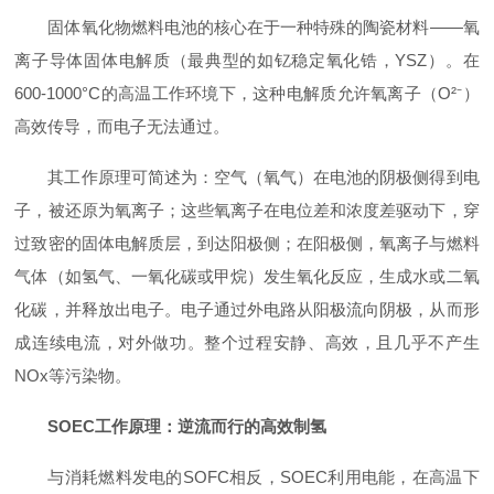
固体氧化物燃料电池的核心在于一种特殊的陶瓷材料——氧
离子导体固体电解质（最典型的如钇稳定氧化锆，YSZ）。在
600-1000°C的高温工作环境下，这种电解质允许氧离子（O²⁻）
高效传导，而电子无法通过。
其工作原理可简述为：空气（氧气）在电池的阴极侧得到电
子，被还原为氧离子；这些氧离子在电位差和浓度差驱动下，穿
过致密的固体电解质层，到达阳极侧；在阳极侧，氧离子与燃料
气体（如氢气、一氧化碳或甲烷）发生氧化反应，生成水或二氧
化碳，并释放出电子。电子通过外电路从阳极流向阴极，从而形
成连续电流，对外做功。整个过程安静、高效，且几乎不产生
NOx等污染物。
SOEC工作原理：逆流而行的高效制氢
与消耗燃料发电的SOFC相反，SOEC利用电能，在高温下