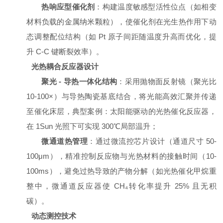
热响应型催化剂
：构建温度敏感型活性位点（如相变
材料负载的金属纳米颗粒），使催化剂在光生热作用下动
态调整配位结构（如 Pt 原子间距随温度升高而优化，提
升 C-C 键断裂效率）。
光热耦合反应器设计
聚光 - 导热一体化结构
：采用抛物面反射镜（聚光比
10-100×）与导热陶瓷基底结合，将光能高效汇聚并传递
至催化床层，典型案例：太阳能驱动的光热催化反应器，
在 1Sun 光照下可实现 300℃局部温升；
微通道热管理
：通过微流控芯片设计（通道尺寸 50-
100μm），精准控制反应物与光热材料的接触时间（10-
100ms），避免过热导致的产物分解（如光热催化甲烷重
整中，微通道反应器使 CH₄转化率提升 25% 且无积
碳）。
动态测控技术