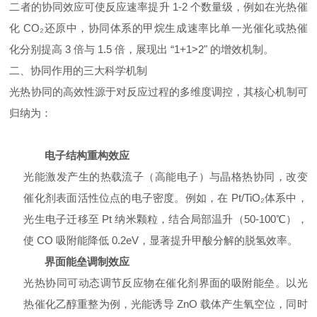
二者的协同效应可使反应速率提升 1-2 个数量级，例如在光热催
化 CO₂还原中，协同体系的甲烷生成速率比单一光催化或热催
化分别提高 3 倍与 1.5 倍，展现出 “1+1>2" 的增效机制。
二、协同作用的三大科学机制
光热协同的高效性源于对反应过程的多维度调控，其核心机制可
归纳为：
电子结构重构效应
光能激发产生的热载流子（高能电子）与晶格热协同，改变
催化剂表面活性位点的电子密度。例如，在 Pt/TiO₂体系中，
光生电子迁移至 Pt 纳米颗粒，结合局部温升（50-100℃），
使 CO 吸附能降低 0.2eV，显著提升甲酸分解的脱氢效率。
界面能垒调制效应
光热协同可动态调节反应物在催化剂界面的吸附能垒。以光
热催化乙醇重整为例，光能诱导 ZnO 载体产生氧空位，同时