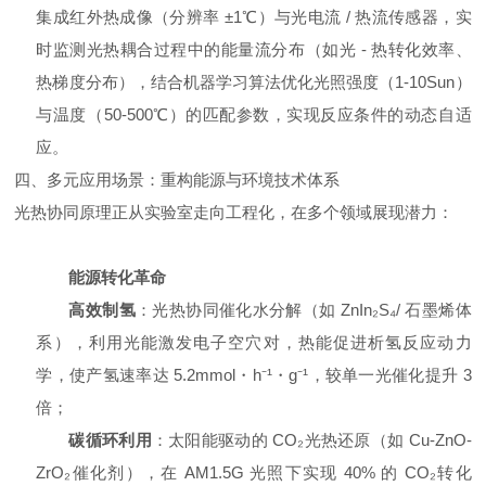
集成红外热成像（分辨率 ±1℃）与光电流 / 热流传感器，实
时监测光热耦合过程中的能量流分布（如光 - 热转化效率、
热梯度分布），结合机器学习算法优化光照强度（1-10Sun）
与温度（50-500℃）的匹配参数，实现反应条件的动态自适
应。
四、多元应用场景：重构能源与环境技术体系
光热协同原理正从实验室走向工程化，在多个领域展现潜力：
能源转化革命
高效制氢
：光热协同催化水分解（如 ZnIn₂S₄/ 石墨烯体
系），利用光能激发电子空穴对，热能促进析氢反应动力
学，使产氢速率达 5.2mmol・h⁻¹・g⁻¹，较单一光催化提升 3
倍；
碳循环利用
：太阳能驱动的 CO₂光热还原（如 Cu-ZnO-
ZrO₂催化剂），在 AM1.5G 光照下实现 40% 的 CO₂转化