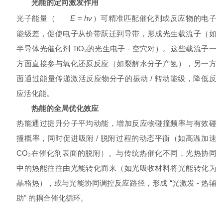
光能的定向激发作用
光子能量（
E
=
h
ν
）可精准匹配催化剂或反应物的电子
能级差，促使电子从价带跃迁到导带，形成光生载流子（如
半导体光催化剂 TiO₂的光生电子 - 空穴对）。这些载流子一
方面直接参与氧化还原反应（如裂解水分子产氢），另一方
面通过能量传递激活反应物分子的振动 / 转动能级，降低反
应活化能。
热能的全局优化效应
热能通过提升分子平均动能，增加反应物碰撞频率与有效碰
撞概率，同时促进吸附 / 脱附过程的动态平衡（如高温加速
CO₂在催化剂表面的脱附）。与传统热催化不同，光热协同
中的热能往往由光能转化而来（如光吸收材料将光能转化为
晶格热），或与光能协同调控反应路径，形成 “光激发 - 热辅
助" 的耦合催化循环。