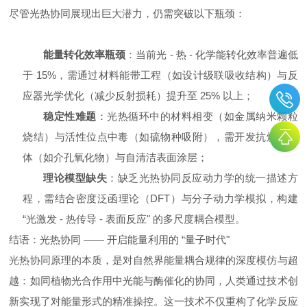
尽管光热协同展现出巨大潜力，仍需突破以下瓶颈：
能量转化效率瓶颈
：当前光 - 热 - 化学能转化效率普遍低
于 15%，需通过材料能带工程（如设计级联吸收结构）与反
应器光学优化（减少反射损耗）提升至 25% 以上；
稳定性难题
：光热循环中的材料相变（如金属纳米颗粒
烧结）与活性位点中毒（如硫物种吸附），需开发抗烧结载
体（如介孔氧化物）与自清洁表面涂层；
理论模型缺失
：缺乏光热协同反应动力学的统一描述方
程，需结合密度泛函理论（DFT）与分子动力学模拟，构建
“光激发 - 热传导 - 表面反应" 的多尺度耦合模型。
结语：光热协同 —— 开启能量利用的 “量子时代"
光热协同原理的本质，是对自然界能量耦合规律的深度模仿与超
越：如同植物光合作用中光能与酶催化的协同，人类通过技术创
新实现了对能量形式的精准操控。这一技术不仅重构了化学反应