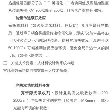
热能促进乙醇分子的 C-O 键活化，二者协同使反应起始温度
从传统热催化的 300℃降至 200℃，且氢气产率提升 40%。
能量传递级联效应
光吸收材料（如碳基纳米材料、钙钛矿）吸收宽谱段光能
后，通过声子耦合将能量传递给催化剂，形成 “光能→晶格热
→活性位点活化" 的级联传递。这种局域热效应（温差可达
50-100℃）可精准调控反应微环境，避免全局升温带来的副
反应（如催化剂烧结）。
三、关键技术要素：从材料设计到系统构建
实现高效光热协同需突破三大技术瓶颈：
光热双功能材料开发
宽带隙光吸收剂
：设计兼具高光吸收效率（200-
2500nm）与低热导性的材料（如黑硅、MXene），减少
光能向环境的热耗散；