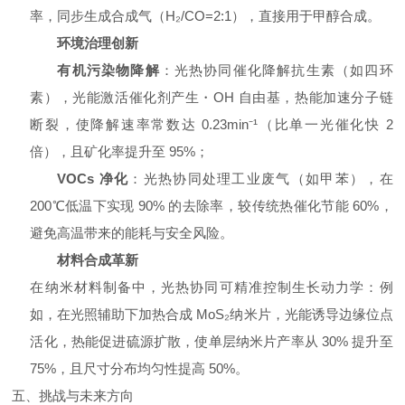
率，同步生成合成气（H₂/CO=2:1），直接用于甲醇合成。
环境治理创新
有机污染物降解
：光热协同催化降解抗生素（如四环
素），光能激活催化剂产生・OH 自由基，热能加速分子链
断裂，使降解速率常数达 0.23min⁻¹（比单一光催化快 2
倍），且矿化率提升至 95%；
VOCs 净化
：光热协同处理工业废气（如甲苯），在
200℃低温下实现 90% 的去除率，较传统热催化节能 60%，
避免高温带来的能耗与安全风险。
材料合成革新
在纳米材料制备中，光热协同可精准控制生长动力学：例
如，在光照辅助下加热合成 MoS₂纳米片，光能诱导边缘位点
活化，热能促进硫源扩散，使单层纳米片产率从 30% 提升至
75%，且尺寸分布均匀性提高 50%。
五、挑战与未来方向