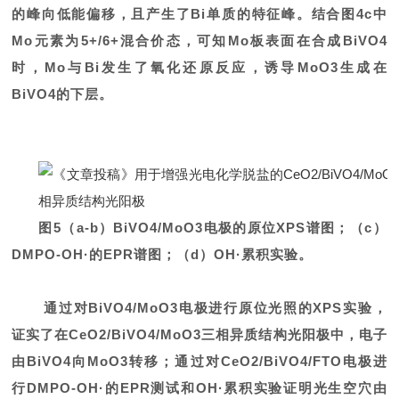
的峰向低能偏移，且产生了Bi单质的特征峰。结合图4c中
Mo元素为5+/6+混合价态，可知Mo板表面在合成BiVO4
时，Mo与Bi发生了氧化还原反应，诱导MoO3生成在
BiVO4的下层。
图5（a-b）BiVO4/MoO3电极的原位XPS谱图；（c）
DMPO-OH·的EPR谱图；（d）OH·累积实验。
通过对BiVO4/MoO3电极进行原位光照的XPS实验，
证实了在CeO2/BiVO4/MoO3三相异质结构光阳极中，电子
由BiVO4向MoO3转移；通过对CeO2/BiVO4/FTO电极进
行DMPO-OH·的EPR测试和OH·累积实验证明光生空穴由