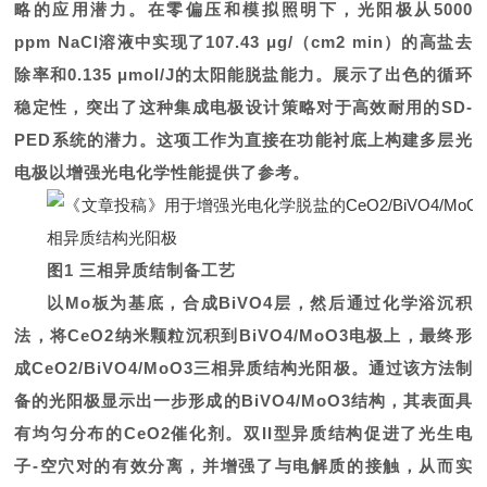
略的应用潜力。在零偏压和模拟照明下，光阳极从5000
ppm NaCl溶液中实现了107.43 μg/（cm2 min）的高盐去
除率和0.135 μmol/J的太阳能脱盐能力。展示了出色的循环
稳定性，突出了这种集成电极设计策略对于高效耐用的SD-
PED系统的潜力。这项工作为直接在功能衬底上构建多层光
电极以增强光电化学性能提供了参考。
图1 三相异质结制备工艺
以Mo板为基底，合成BiVO4层，然后通过化学浴沉积
法，将CeO2纳米颗粒沉积到BiVO4/MoO3电极上，最终形
成CeO2/BiVO4/MoO3三相异质结构光阳极。通过该方法制
备的光阳极显示出一步形成的BiVO4/MoO3结构，其表面具
有均匀分布的CeO2催化剂。双II型异质结构促进了光生电
子-空穴对的有效分离，并增强了与电解质的接触，从而实