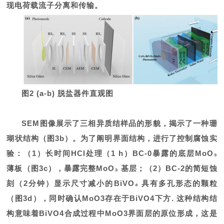
现电荷载流子分离和传输。
图2 (a-b) 脱盐器件直观图
SEM图像展示了三相异质结样品的形貌，揭示了一种珊
瑚状结构（图3b）。为了阐明界面结构，进行了控制腐蚀实
验：（1）长时间HCl处理（1 h）BC-0暴露的底层MoO₃
薄板（图3c），暴露完整MoO₃ 基层；（2）BC-2的简短蚀
刻（2分钟）显示尺寸减小的BiVO₄ 具有多孔形态的颗粒
（图3d），同时确认MoO3存在于BiVO4下方. 这种结构结
构意味着BiVO4合成过程中MoO3界面层的原位形成，这是