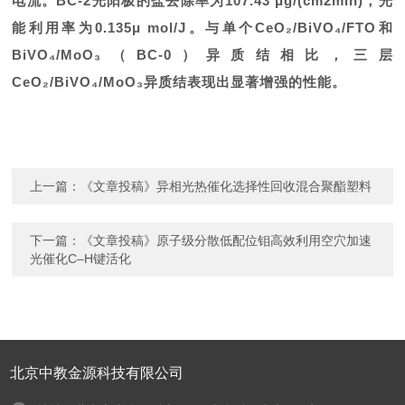
电流。BC-2光阳极的盐去除率为107.43 μg/(cm2min)，光
能利用率为0.135μ mol/J。与单个CeO₂/BiVO₄/FTO和
BiVO₄/MoO₃（BC-0）异质结相比，三层
CeO₂/BiVO₄/MoO₃异质结表现出显著增强的性能。
上一篇：
《文章投稿》异相光热催化选择性回收混合聚酯塑料
下一篇：
《文章投稿》原子级分散低配位钼高效利用空穴加速
光催化C–H键活化
北京中教金源科技有限公司