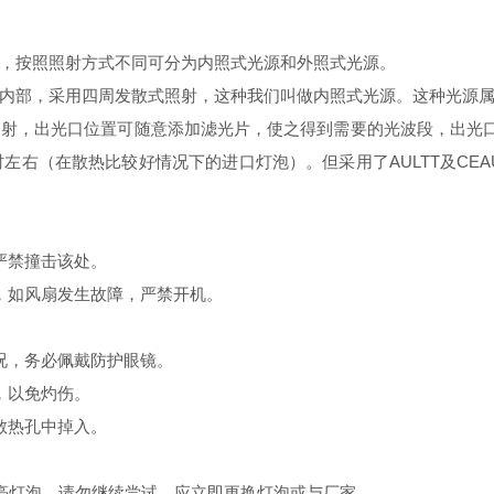
，按照照射方式不同可分为内照式光源和外照式光源。
部，采用四周发散式照射，这种我们叫做内照式光源。这种光源
，出光口位置可随意添加滤光片，使之得到需要的光波段，出光口可
右（在散热比较好情况下的进口灯泡）。但采用了AULTT及CEAUL
。
严禁撞击该处。
，如风扇发生故障，严禁开机。
况，务必佩戴防护眼镜。
，以免灼伤。
散热孔中掉入。
亮灯泡，请勿继续尝试，应立即更换灯泡或与厂家。