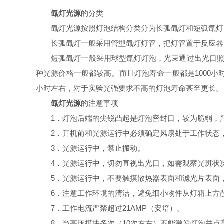
氙灯光源
的分类
氙灯光源按照灯泡结构分类分为长弧氙灯和短弧氙灯
长弧氙灯一般采用管型氙灯灯管，把灯管置于反应器内
短弧氙灯一般采用球型氙灯灯泡，光束通过出光口照射
种光源价格一般都较高。而且灯泡寿命一般都是1000小时左
小时左右，对于实验光强要求不高的灯泡寿命甚至更长
氙灯光源
的注意事项
1．灯泡后端的尖锐凸起是灯泡密封口，较为脆弱，
2．开机前和光源运行中必须确定风扇处于工作状态
3．光源运行中，禁止搬动。
4．光源运行中，切勿直视出光口，如需观察光斑状
5．光源运行中，不要触摸散热器表面和滤光片表面
6．注意工作环境的清洁，避免细小物件从灯箱上方
7．工作电流严禁超过21AMP（安培）。
8．当高压模块多次（10次左右）不能激发灯泡并点