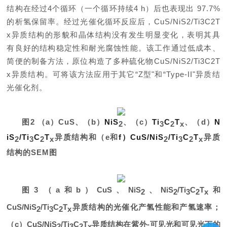
结构在经过4个循环（一个循环持续4 h）后也表现出 97.7%
的析氢保留率。经过光催化循环反应后，CuS/NiS2/Ti3C2T
x异质结构的形貌和晶体结构没有发生明显变化，表明其具
有良好的结构稳定性和耐光腐蚀性能。该工作通过低成本、
简便的制备方法，原位构造了多种硫化物CuS/NiS2/Ti3C2T
x异质结构。可将该方法应用于其它“Z型"和“Type-II"异质结
光催化剂。
图
2
（
a
）
CuS
、（
b
）
NiS
、（
c
）
Ti
C
T
、（
d
）
N
2
3
2
x
iS
/Ti
C
T
异质结构和（
e
和
f
）
CuS/NiS
/Ti
C
T
异质
2
3
2
x
2
3
2
x
结构的
SEM
图
图
3
（
a
和
b
）
CuS
、
NiS
、
NiS
/Ti
C
T
和
2
2
3
2
x
CuS/NiS
/Ti
C
T
异质结构的光催化产氢性能和产氢速率；
2
3
2
x
（
c
）
CuS/NiS
/Ti
C
T
异质结构在紫外
-
可见光和可见光下的
2
3
2
x