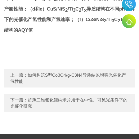
产氢性能；（
d
和
e
）
CuS/NiS
/Ti
C
T
异质结构在不同
pH
条件
2
3
2
x
下的光催化产氢性能和产氢速率；（
f
）
CuS/NiS
/Ti
C
T
异质
2
3
2
x
结构的
AQY
值
上一篇：
如何构筑S型Co3O4/g-C3N4异质结以增强光催化产
氢性能
下一篇：
超薄二维氮化碳纳米片用于在中性、可见光条件下的
光催化研究