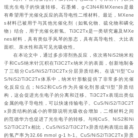
现光生电子的快速转移。石墨烯、g-C3N4和MXenes是最
有希望用于光催化反应的高导电性二维材料。最近，MXene
s材料已被用于与其他光催化剂（如氧化物、硫化物和磷化
物）结合，用于光催化析氢。Ti3C2Tx是一类研究
遍及
MXe
nes材料，具有类似手风琴的形态，具有高导电性、大比表
面积、亲水性和高可见光吸收性。
在本论文中，通过多步溶剂热反应，依次将NiS2纳米粒
子和CuS纳米针沉积在Ti3C2Tx纳米片的表面，创新地制备
了三组分CuS/NiS2/Ti3C2Tx分层异质结构。在该“II型"Cu
S/NiS2/Ti3C2Tx体系中，纳米针形貌提供了非常多的光催
化反应位点；NiS2和CuS作为共催化剂形成“II型"异质结
构，这会促进光生电子的分离和迁移。Ti3C2Tx表现出类似
金属的电子导电性，可以快速传输电子。CuS/NiS2/Ti3C2T
x异质结构的减小的带隙说明光吸收会增加，二维材料之间
的范德华力也促进了光生电子的转移。与纯CuS、NiS2和Ni
S2/Ti3C2Tx相比，CuS/NiS2/Ti3C2Tx异质结构表现出最高
的氢产率为32.66 mmol g-1 h-1。CuS/NiS2/Ti3C2Tx异质