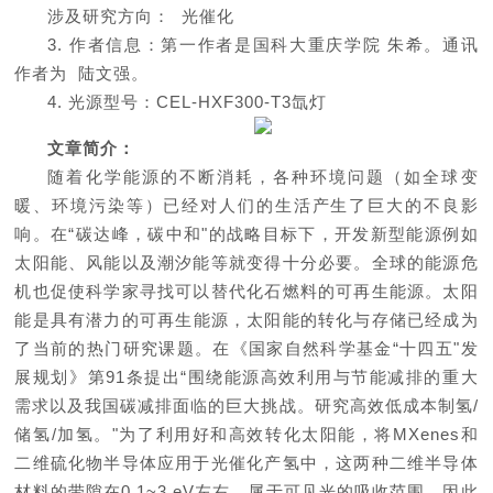
涉及研究方向： 光催化
3. 作者信息：第一作者是国科大重庆学院 朱希。通讯
作者为 陆文强。
4. 光源型号：CEL-HXF300-T3氙灯
文章简介：
随着化学能源的不断消耗，各种环境问题（如全球变
暖、环境污染等）已经对人们的生活产生了巨大的不良影
响。在“碳达峰，碳中和"的战略目标下，开发新型能源例如
太阳能、风能以及潮汐能等就变得十分必要。全球的能源危
机也促使科学家寻找可以替代化石燃料的可再生能源。太阳
能是
具有
潜力的可再生能源，太阳能的转化与存储已经成为
了当前的热门研究课题。在《国家自然科学基金“十四五"发
展规划》第91条提出“围绕能源高效利用与节能减排的重大
需求以及我国碳减排面临的巨大挑战。研究高效低成本制氢/
储氢/加氢。"为了利用好和高效转化太阳能，将MXenes和
二维硫化物半导体应用于光催化产氢中，这两种二维半导体
材料的带隙在0.1~3 eV左右，属于可见光的吸收范围，因此