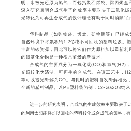
明，水被光还原为氢气，而包括聚乙烯袋、聚丙烯盒
深入研究表明合成气生产的效率主要取决于二氧化碳
光转化为可再生合成气的设计理念有助于同时消除“白
塑料制品（如购物袋、饭盒、矿物瓶等）已经成为
自然环境中将累积约1.2亿吨不可回收的塑料垃圾
丰富的碳资源，因此可以将它们作为原料加以重新利
的碳基化合物是一种
很具
前景的新技术。
合成气的主要成分为一氧化碳(CO)和氢气(H
光照转化为清洁、可再生的合成气。在该工艺中，H2O
等可以被光降解为CO。与耗时的塑料自发降解相比
全新的塑料制品。以PE塑料袋为例，Co-Ga2O3纳米片可以高
进一步的研究表明，合成气的生成效率主要取决于C
的利用太阳能将难以回收的塑料转化成合成气的策略，有助于同时