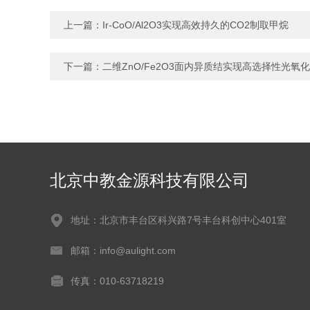
上一篇：
Ir-CoO/Al2O3实现高效持久的CO2制取甲烷
下一篇：
二维ZnO/Fe2O3面内异质结实现高选择性光氧化C
北京中教金源科技有限公司
地址：北京市丰台区科兴路7号丰台科创中心401室
邮箱：info@aulight.com
传真：010-63718219