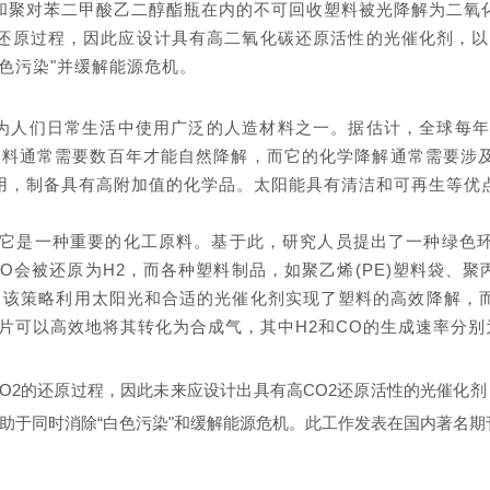
和聚对苯二甲酸乙二醇酯瓶在内的不可回收塑料被光降解为二氧
还原过程，因此应设计具有高二氧化碳还原活性的光催化剂，以
色污染"并缓解能源危机。
人们日常生活中使用广泛的人造材料之一。据估计，全球每年大约
。塑料通常需要数百年才能自然降解，而它的化学降解通常需要涉
用，制备具有高附加值的化学品。太阳能具有清洁和可再生等优
2)，它是一种重要的化工原料。基于此，研究人员提出了一种绿
会被还原为H2，而各种塑料制品，如聚乙烯(PE)塑料袋、聚丙烯
，该策略利用太阳光和合适的光催化剂实现了塑料的高效降解，
效地将其转化为合成气，其中H2和CO的生成速率分别为647.8 μmol 
O2的还原过程，因此未来应设计出具有高CO2还原活性的光催化
消除“白色污染"和缓解能源危机。此工作发表在国内著名期刊《Nationa