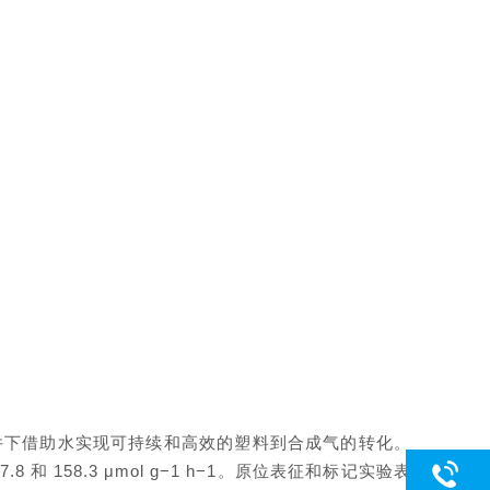
件下借助水实现可持续和高效的塑料到合成气的转化。
158.3 μmol g−1 h−1。原位表征和标记实验表