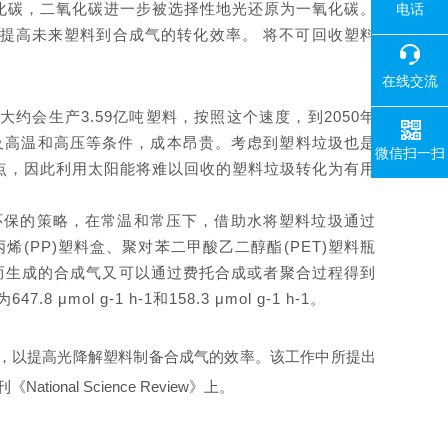
化碳，二氧化碳进一步被选择性地光还原为一氧化碳。
电话
提高未来塑料到合成气的转化效率。 将不可回收塑料
在线交流
会生产3.59亿吨塑料，按照这个速度，到2050年
及高温和高压等条件，成本昂贵。考虑到塑料垃圾也是
微信扫一扫
点，因此利用太阳能将难以回收的塑料垃圾转化为有用
色环保的策略，在常温和常压下，借助水将塑料垃圾通过
(PP)塑料盒、聚对苯二甲酸乙二醇酯(PET)塑料瓶
而生成的合成气又可以通过费托合成或者聚合过程得到
g-1 h-1和158.3 μmol g-1 h-1。
剂，以提高光降解塑料制备合成气的效率。该工作中所提出
l Science Review》上。