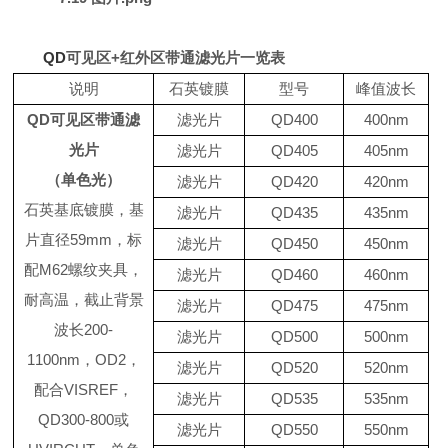
QD
可见区
+
红外区
带通滤光片
一览表
说明
石英镀膜
型号
峰值波长
QD可见区
带通滤
滤光片
QD400
4
00
nm
光片
滤光片
QD405
4
05
nm
（单色光）
滤光片
QD420
420nm
石英基底镀膜，基
滤光片
QD435
435nm
片直径59mm，标
滤光片
QD450
450nm
配M62螺纹夹具，
滤光片
QD460
460nm
耐高温，截止背景
滤光片
QD475
475nm
波长200-
滤光片
QD500
500nm
1100nm，OD2，
滤光片
QD520
520nm
配合VISREF，
滤光片
QD535
535nm
QD300-800
或
滤光片
QD550
550nm