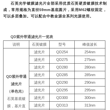
石英光学镀膜滤光片全部采用优质石英硬质镀膜技术制
成，常用规格为直径59mm基底圆片，采用M62螺纹固定，
可以多层叠加。可以配合中教金源全系列光源使用。
QD
紫外带通滤光片
一览表
说明
石英镀膜
型号
峰值波长
滤光片
QD254
254nm
滤光片
QD275
275nm
滤光片
QD280
280nm
滤光片
QD285
285nm
QD紫外带通
滤光片
QD290
290nm
滤光片
滤光片
QD295
295nm
（单色光）
滤光片
QD300
300nm
石英基底镀
滤光片
QD313
313nm
膜，
基片直